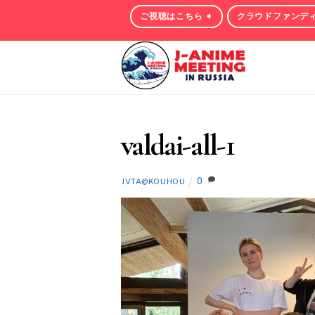
Skip
ご視聴はこちら ➧
クラウドファンデ
to
content
valdai-all-1
0
JVTA@KOUHOU