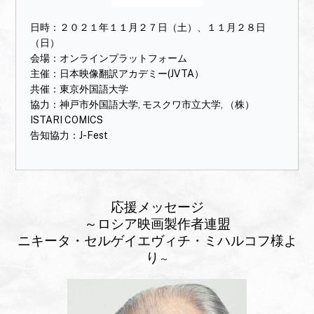
2021.02.16 当イベントの開催報告書を公開いたしまし
日時：２０２１年１１月２７日（土）、１１月２８日
た。
こちら
（日）
会場：オンラインプラットフォーム
2020.11.16 ロシアの通信社「sputnik」の日本向けサイト
主催：日本映像翻訳アカデミー(JVTA）
で当イベントが紹介されました。記事は
こちら
共催：東京外国語大学
協力：神戸市外国語大学, モスクワ市立大学, （株）
2020.11.16 J-Anime Meeting in Russia 2020、すべてのプ
ISTARI COMICS
ログラムを大盛況のうち無事終了することができました。
告知協力：J-Fest
観客の皆様、ご協力いただいた皆様のおかげです。心より
御礼申し上げます！ありがとうございました！ロシアでは
上映作品とトークイベントを、そしてロシア以外の国で
は、トークイベントを11月22日（日）までオンデマンドで
ご視聴いただけます。（一部の上映作品を除く）
応援メッセージ
～ロシア映画製作者連盟
2020.11.10 ご視聴いただくためには、
視聴プラットフォ
ニキータ・セルゲイエヴィチ・ミハルコフ様よ
ーム「Film Festival Plus」のアカウント登録が必要となり
り
～
ます。作成方法の簡単ガイドは
こちらの動画
をご覧くださ
い。
2020.11.05 HaRP（日露経済協力・人的交流に資する人