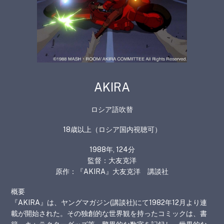
AKIRA
ロシア語吹替
18歳以上（ロシア国内視聴可）
1988
年
, 124
分
監督：大友克洋
原作：『
AKIRA
』大友克洋 講談社
概要
『AKIRA』は、ヤングマガジン(講談社)にて1982年12月より連
載が開始された。その独創的な世界観を持ったコミックは、書