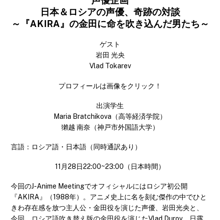
声優企画
日本＆ロシアの声優、奇跡の対談
～『AKIRA』の金田に命を吹き込んだ男たち～
ゲスト
岩田 光央
Vlad Tokarev
プロフィールは画像をクリック！
出演学生
Maria Bratchikova（高等経済学院）
獺越 南奈（神戸市外国語大学）
言語：ロシア語・日本語（同時通訳あり）
11月28日22:00~23:00（日本時間）
今回のJ-Anime Meetingでオフィシャルにはロシア初公開
『AKIRA』（1988年）。アニメ史上に名を刻む傑作の中でひと
きわ存在感を放つ主人公・金田役を演じた声優、岩田光央と、
今回、ロシア語吹き替え版の金田役を演じたVlad Durov。日露