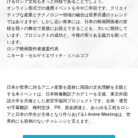
けるロシア文化もきっと同様であることでしょう。
2020.06.13 スピンオフイベントの様子が
東京外国語大学
オンライン形式での連携イベントも今や二年目です。クリエイ
のサイト
・
HaRP（日露経済協力・人的交流に資する人材
ティブな産業とテクノロジー領域の融合は世界共通のトレンド
育成プラットフォーム）オフィシャルサイト
で紹介されま
ではありますが、しかし近い将来には、日本の映画関係者の皆
した。
様を我々の舞台で直接にお迎えできることを、大いに期待して
います。プロジェクトの成功と、今後の実りある協力を願って
2020.06.13 J-Anime Meetingスピンオフ「字幕完成披露
います。
試写会・インターン成果発表会」を開催しました！詳細は
ロシア映画製作者連盟代表
こちら
ニキータ・セルゲイエヴィチ・ミハルコフ
2020.03.19 J-Anime Meeting in Russiaの開催延期が決定
いたしました。
2020.03.13 J-Anime Meeting in Russiaが日露地域・姉妹
日本が世界に誇るアニメ産業を題材に両国の文化理解を主眼と
都市交流年事業に認定されました！
する本イベントは、日本映像翻訳アカデミーを主催、東京外国
語大学を共催とした産官学協同プロジェクトです。企画・運営
2020.03.06
モスクワ市立大学外国語学部のサイトに、当
や字幕翻訳、権利交渉、PR、資金調達と、あらゆる工程をロシ
プロジェクトの
オフラインミーティングの様子
が掲載され
アと日本の学生が主体となり作りあげるJ-Anime Meetingは、世
ました！
界的にも前例のないチャレンジと言えます。
2020.02.27 上映スケジュールは決定次第、発表しま
す。