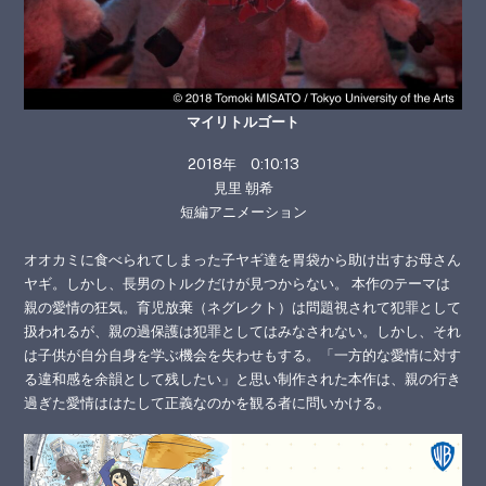
マイリトルゴート
2018年 0:10:13
見里 朝希
短編アニメーション
オオカミに食べられてしまった子ヤギ達を胃袋から助け出すお母さん
ヤギ。しかし、長男のトルクだけが見つからない。 本作のテーマは
親の愛情の狂気。育児放棄（ネグレクト）は問題視されて犯罪として
扱われるが、親の過保護は犯罪としてはみなされない。しかし、それ
は子供が自分自身を学ぶ機会を失わせもする。「一方的な愛情に対す
る違和感を余韻として残したい」と思い制作された本作は、親の行き
過ぎた愛情ははたして正義なのかを観る者に問いかける。