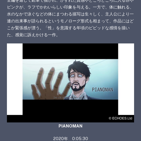
全編を通して鉛筆で描かれ、かすれた質感やところどころに入る赤や
ピンクが、ラフでかわいらしい印象を与える。一方で、体に触れる、
水のなかで泳ぐなどの体にまつわる描写は生々しく、主人公により一
連の出来事が語られるというモノローグ形式も相まって、作品にはど
こか緊張感が漂う。「性」を意識する年頃のビビッドな感情を描い
た、感覚に訴えかける一作。
PIANOMAN
2020年 0:05:30