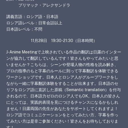
プリマック・アレクサンドラ
講義言語：ロシア語・日本語
ロシア語レベル：日常会話以上
日本語レベル：不問
11月28日 19:30-21:30（日本時間）
J-Anime Meetingで上映されている作品の翻訳は日露のインター
ンが協力して翻訳しているんです！皆さんもやってみたいと思
いませんか？こちらは、シーンや登場人物の性格を読み解き、
プロの指導のもと字幕のルールに則って字幕翻訳を体験できる
ワークショップです。日本人とロシア人がグループワークをし
ながら一緒に字幕翻訳体験をすることが出来ます。日本語のセ
リフをロシア語に直訳した原稿（Semantic translation）を付与
されるので、日本語力ゼロのロシア人でもOK。日本人の皆さん
にとっては、実践的表現を見につけるチャンスになるかもしれ
ません！日露両国の先生があなたをサポートしてくれますよ！
Back
ロシア語でコミュニケーションをとってみたい方、字幕を作っ
To
てみたい方は是非ご参加ください！皆さんをお待ちしておりま
Top
す！