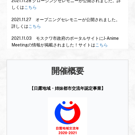
2021.11.28 クロージングセレモニーが公開されました。詳
しくは
こちら
2021.11.27 オープニングセレモニーが公開されました。
詳しくは
こちら
2021.11.03 モスクワ市政府のポータルサイトにJ-Anime
Meetingの情報が掲載されました！サイトは
こちら
2021.11.02 J-Anime Meetingの情報が「一般社団法人日ロ
文化交流推進協会」のサイト、日ロドライブに掲載されま
開催概要
した！記事は
こちら
2021.10.27 ロシア映画製作者連盟、ニキータ・セルゲイ
【日露地域・姉妹都市交流年認定事業】
エヴィチ・ミハルコフ様から応援メッセージを頂きまし
た！
2021.09.17 当イベントのクラウドファンディングが開始
しました。詳しくは
こちら
2021.08.01 J-Anime Meeting in Russia 2021 の開催が決
定！