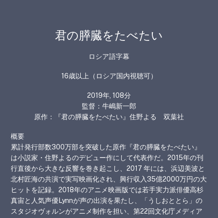
君の膵臓をたべたい
ロシア語字幕
16歳以上（ロシア国内視聴可）
2019
年
, 108
分
監督：牛嶋新一郎
原作：『君の膵臓をたべたい』住野よる 双葉社
概要
累計発行部数300万部を突破した原作『君の膵臓をたべたい』
は小説家・住野よるのデビュー作にして代表作だ。2015年の刊
行直後から大きな反響を巻き起こし、2017 年には、浜辺美波と
北村匠海の共演で実写映画化され、興行収入35億2000万円の大
ヒットを記録。2018年のアニメ映画版では若手実力派俳優高杉
真宙と人気声優Lynnが声の出演を果たし、「うしおととら」の
スタジオヴォルンがアニメ制作を担い、第22回文化庁メディア