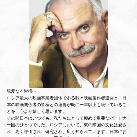
材育成プラットフォーム）のサイトに掲載されました。
こ
ちら
2020.11.02 イベントの概要を記載したプレスリリース
は、
こちら
からダウンロードしていただけます。
2020.10.30 視聴予約、登録がいよいよ開始！トークショ
ーは世界中どこからでもご視聴いただけます。（アニメ視
聴はロシア国内限定）詳しくは
こちら
2020.10.30 イベント情報を更新しました。声優・上坂す
みれさん、手塚プロダクション取締役・手塚るみ子さんが
J-ANIME MEETINGのゲストに決定！
親愛なる皆様へ
2020.10.30 日本人インターン生イベントの裏側語るラジ
ロシア最大の映画事業者団体である我々映画製作者連盟と、日
オ『【J-ANIME MEETING in Russia】 インターン生の控え
本の映画関係者の皆様との連携が既に一年以上も続いているこ
室』を配信します（日本語）。ぜひご視聴ください。詳し
とを、心より嬉しく思います。
くは
こちら
その間日本はいつでも、私たちにとって極めて重要なパートナ
ー国のひとつでした。ロシアにおいて、東の隣国の文化は愛さ
2020.08.14
J-Anime Meeting in Russiaのオンライン開催
れ、高く評価され、研究され、広く知られています。日本にお
が決定いたしました！