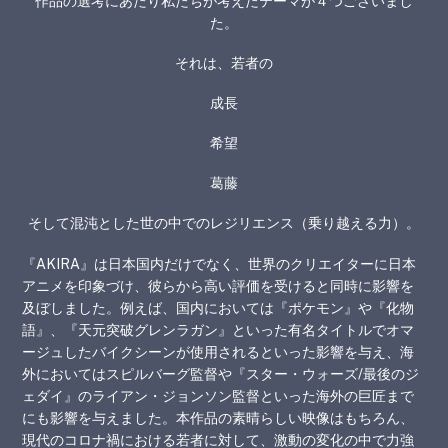
作品の選考にあたり私たちが考えたテーマが４つございまし
た。
それは、若者の
成長
希望
葛藤
そして混沌とした世の中でのレジリエンス（乗り越える力）。
『AKIRA』は日本国内だけでなく、世界のクリエイターに日本
アニメを印象づけ、彼らから高い評価を受けると同時に影響を
及ぼしました。例えば、国内においては『ポケモン』や『化物
語』、『天元突破グレンラガン』といった有名タイトルでオマ
ージュしたバイクシーンが使用されるといった影響を与え、海
外においてはスピルバーグ監督や『スター・ウォーズ/最後のジ
ェダイ』のライアン・ジョンソン監督といった海外の巨匠まで
にも影響を与えました。本作品の素晴らしい映像はもちろん、
現代のコロナ禍における若者に対して、激動の変化の中で力強