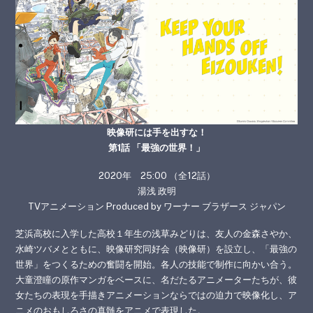
映像研には⼿を出すな！
第1話 「最強の世界！」
2020年 25:00 （全12話）
湯浅 政明
TVアニメーション Produced by ワーナー ブラザース ジャパン
芝浜高校に入学した⾼校１年⽣の浅草みどりは、友人の金森さやか、
水崎ツバメとともに、映像研究同好会（映像研）を設立し、「最強の
世界」をつくるための奮闘を開始。各人の技能で制作に向かい合う。
大童澄瞳の原作マンガをベースに、名だたるアニメーターたちが、彼
女たちの表現を手描きアニメーションならではの迫力で映像化し、ア
ニメのおもしろさの真髄をアニメで表現した。