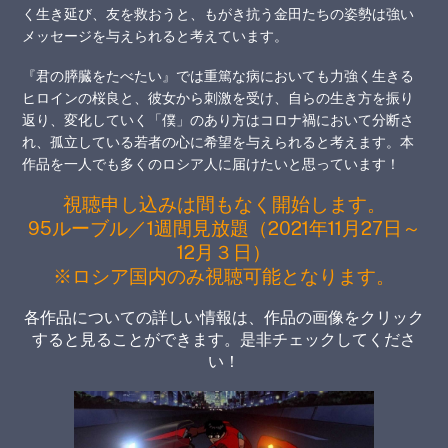
く生き延び、友を救おうと、もがき抗う金田たちの姿勢は強い
メッセージを与えられると考えています。
『君の膵臓をたべたい』では重篤な病においても力強く生きる
ヒロインの桜良と、彼女から刺激を受け、自らの生き方を振り
返り、変化していく「僕」のあり方はコロナ禍において分断さ
れ、孤立している若者の心に希望を与えられると考えます。本
作品を一人でも多くのロシア人に届けたいと思っています！
視聴申し込みは間もなく開始します。
95ルーブル／1週間見放題（2021年11月27日～
12月３日）
※ロシア国内のみ視聴可能となります。
各作品についての詳しい情報は、
作品の画像をクリック
すると見ることができます。
是非チェックしてくださ
い！