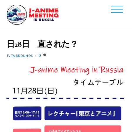
Skip
Men
to
2021
content
11
8
日28日 直された？
0
JVTA@KOUHOU