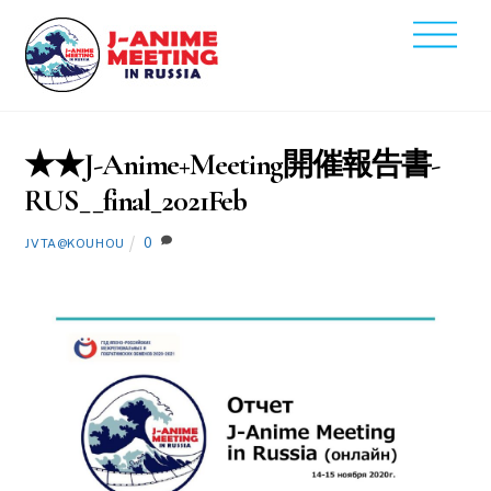
Skip
Men
to
2021
content
2
16
★★J-Anime+Meeting開催報告書-
RUS__final_2021Feb
0
JVTA@KOUHOU