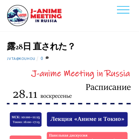
Skip
Men
to
2021
content
11
8
露28日 直された？
0
JVTA@KOUHOU