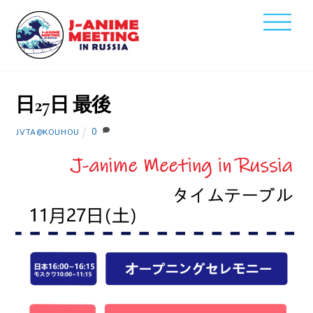
Skip
Men
to
2021
content
11
8
日27日 最後
0
JVTA@KOUHOU