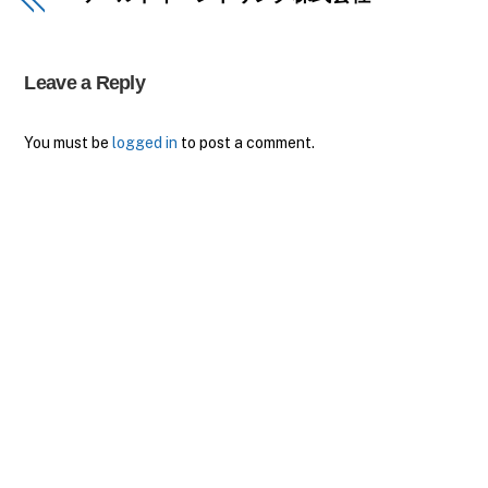
Leave a Reply
You must be
logged in
to post a comment.
Back
To
Top