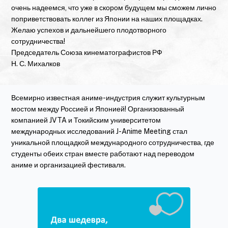
подготовки кадров для японо-российского
очень надеемся, что уже в скором будущем мы сможем лично
экономического сотрудничества и гуманитарных
поприветствовать коллег из Японии на наших площадках.
обменов) .
Желаю успехов и дальнейшего плодотворного
сотрудничества!
2020.06.13 Мы провели спин-офф ивент с
Председатель Союза кинематографистов РФ
предварительным показом субтитров и отчетами от
Н. С. Михалков
стажеров. Подробнее
здесь.
2020.03.19 Перенесена дата проведения J-Anime
Всемирно известная аниме-индустрия служит культурным
Meeting in Russia.
мостом между Россией и Японией! Организованный
компанией JVTA и Токийским университетом
2020.03.13 J-Anime Meeting in Russia был признан
международных исследований J-Anime Meeting стал
частью Года японо-российских межрегиональных и
уникальной площадкой международного сотрудничества, где
побратимских обменов!
студенты обеих стран вместе работают над переводом
2020.03.06
Информация об
оффлайн-встрече
аниме и организацией фестиваля.
участников проекта
была размещена на сайте Института
иностранных языков Московского городского
университета!
2020.02.27 Расписание фестиваля появится на