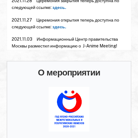
2021.11.28 Церемония закрытия теперь доступна по
следующей ссылке:
здесь.
2021.11.27 Церемония открытия теперь доступна по
следующей ссылке:
здесь.
2021.11.03 Информационный Центр правительства
Москвы разместил информацию о J-Anime Meeting!
Ссылка на их сайт:
здесь.
2021.11.02 Информация о J-Anime Meeting была
О мероприятии
размещена на сайте Nichiro Drive — организации,
занимающейся распространением культурного обмена
между Японией и Россией! Ссылка на статью:
здесь.
2021.10.27 Мы получили слова поддержки от
Председателя Союза кинематографистов Российской
Федерации, Никиты Сергеевича Михалкова!
2021.02.16 Подготовлен отчет о мероприятии.
Посмотреть его можно
здесь.