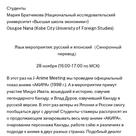
Студенты
Мария Братчикова (Национальный исследовательский
университет «Высшая школа экономики»)
Osogoe Nana (Kobe City University of Foreign Studies)
Язык мероприятия: русский и японский（Синхронный
перевод）
28 ноября (16:00-17:00 по МСК)
В этот раз на J-Anime Meeting мы проведем официальный
показ аниме «АКИРА» (1998 г.). А в мероприятии примут
участие Мицуо Ивата, вошедший в историю, озвучив
легендарного Канэду, и Влад Дуров, озвучивший Канэду в
русской версии. В этот раз актеры из Японии и России смогу
пообщаться друг с другом! Студенты-стажеры расспросят их
о продолжающем зачаровывать весь мир аниме «АКИРА»,
очаровании персонажа Канэды, работе сэйю и различиях в
подходе к аниме в двух разных странах. Подобный диалог