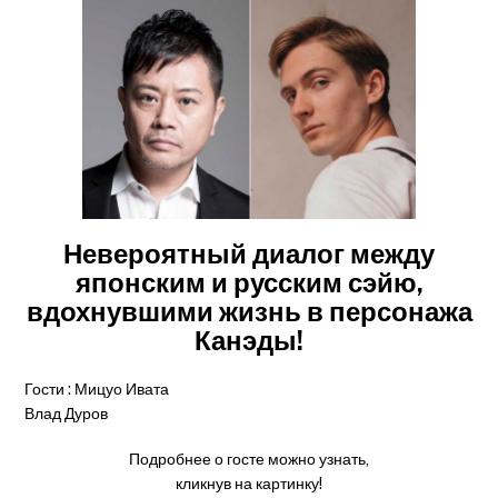
Невероятный диалог между
японским и русским сэйю,
вдохнувшими жизнь в персонажа
https://j-anime-meeting.com/wp-
Канэды!
content/uploads/2021/11/Vlad-Durov.jpg
Гости : Мицуо Ивата
Влад Дуров
Подробнее о госте можно узнать,
кликнув на картинку!