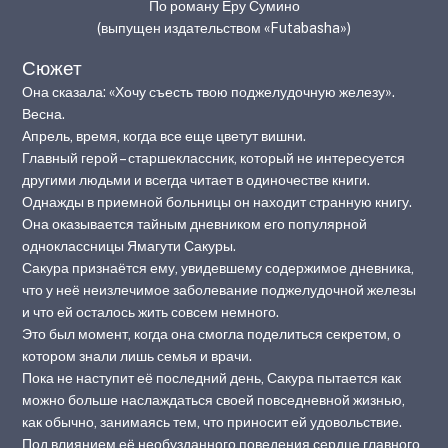
По роману Ёру Сумино
(выпущен издательством «Futabasha‎»)
Сюжет
Она сказала: «Хочу съесть твою поджелудочную железу».
Весна.
Апрель, время, когда все еще цветут вишни.
Главный герой – старшеклассник, который не интересуется
другими людьми и всегда читает в одиночестве книги.
Однажды в приемной больницы он находит странную книгу.
Она оказывается тайным дневником его популярной
одноклассницы Ямагути Сакуры.
Сакура признаётся ему, увидевшему содержимое дневника,
что у неё неизлечимое заболевание поджелудочной железы
и что ей осталось жить совсем немного.
Это был момент, когда она смогла поделиться секретом, о
котором знали лишь семья и врачи.
Пока не наступит её последний день, Сакура пытается как
можно больше наслаждаться своей повседневной жизнью,
как обычно, занимаясь тем, что приносит ей удовольствие.
Под влиянием её необузданного поведения сердце главного