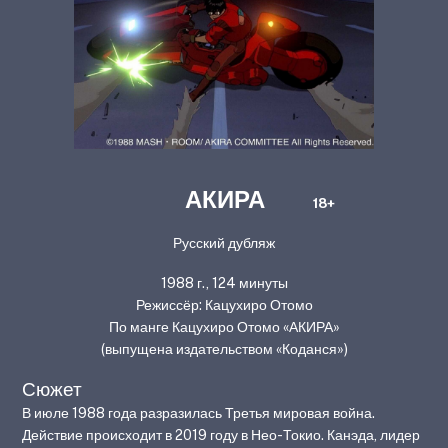
АКИРА
18+
Русский дубляж
1988 г., 124 минуты
Режиссёр: Кацухиро Отомо
По манге Кацухиро Отомо «‎АКИРА‎»‎
(выпущена издательством «Коданся‎»)
Сюжет
В июле 1988 года разразилась Третья мировая война.
Действие происходит в 2019 году в Нео-Токио. Канэда, лидер