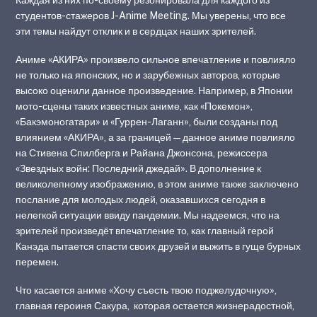
студентов-стажеров J-Anime Meeting. Мы уверены, что все
эти темы найдут отклик и в сердцах наших зрителей.
Аниме «АКИРА» произвело сильное впечатление и повлияло
не только на японских, но и зарубежных авторов, которые
высоко оценили данное произведение. Например, в Японии
мото-сцены таких известных аниме, как «Покемон»,
«Бакэмоногатари» и «Гуррен-Лаганн», были созданы под
влиянием «АКИРА», а за границей — данное аниме повлияло
на Стивена Спилберга и Райана Джонсона, режиссера
«Звездных войн: Последний джедай». В дополнение к
великолепному изображению, в этом аниме также заключено
послание для молодых людей, оказавшихся сегодня в
нелегкой ситуации ввиду пандемии. Мы надеемся, что на
зрителей произведёт впечатление то, как главный герой
Канэда пытается спасти своих друзей и выжить в гуще бурных
перемен.
Что касается аниме «Хочу съесть твою поджелудочную»,
главная героиня Сакура, которая остается жизнерадостной,