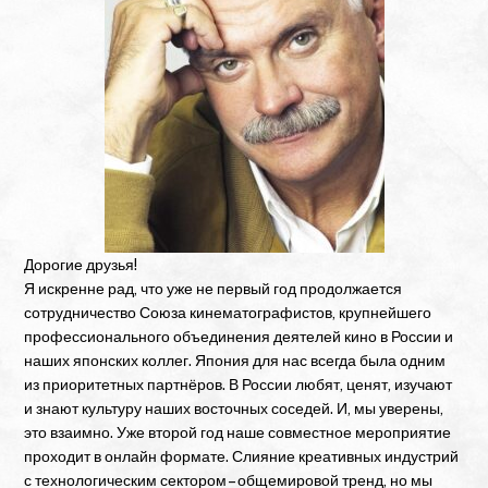
мероприятии можно скачать
здесь.
2020.10.30 Открыта продажа билетов на фестиваль!
Ток-шоу доступны к просмотру из любой точки мира
(показ аниме доступен только в России). Подробности
здесь.
2020.10.30 Новости фестиваля: Сэйю Сумирэ Уэсака и
директор Tezuka Production Румико Тэдзука появятся
на нашем мероприятии в качестве гостей!
Дорогие друзья!
2020.10.30 Что происходит за кулисами J-Anime
Я искренне рад, что уже не первый год продолжается
Meeting in Russia? Узнайте на радио-передаче наших
сотрудничество Союза кинематографистов, крупнейшего
стажеров! (Язык: японский). Подробности
здесь.
профессионального объединения деятелей кино в России и
2020.08.14
Решено провести J-Anime Meeting in Russia
наших японских коллег. Япония для нас всегда была одним
в формате онлайн!
из приоритетных партнёров. В России любят, ценят, изучают
и знают культуру наших восточных соседей. И, мы уверены,
2020.06.13 Спин-офф ивент был представлен на
это взаимно. Уже второй год наше совместное мероприятие
сайте Токийского университета международных
проходит в онлайн формате. Слияние креативных индустрий
исследований
и на
сайте HaRP (Платформа
с технологическим сектором – общемировой тренд, но мы