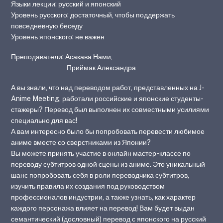
Языки лекции: русский и японский
Уровень русского: достаточный, чтобы поддержать
повседневную беседу
Уровень японского: не важен
Преподаватели: Асакава Нами,
Приймак Александра
А вы знали, что над переводом работ, представленных на J-
Anime Meeting, работали российские и японские студенты-
стажеры? Перевод был выполнен их совместными усилиями
специально для вас!
А вам интересно было бы попробовать перевести любимое
аниме вместе со сверстниками из Японии?
Вы можете принять участие в онлайн мастер-классе по
переводу субтитров одной сцены из аниме. Это уникальный
шанс попробовать себя в роли переводчика субтитров,
изучить правила их создания под руководством
Back
профессионалов индустрии, а также узнать, как характер
To
каждого персонажа влияет на перевод! Вам будет выдан
Top
семантический (дословный) перевод с японского на русский